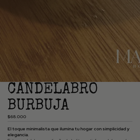
CANDELABRO
BURBUJA
$68.000
El toque minimalista que ilumina tu hogar con simplicidad y
elegancia.