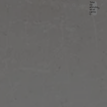
Total
de
Search
artículos
0
en el
carrito:
0